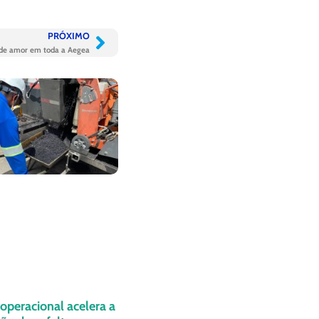
PRÓXIMO
de amor em toda a Aegea
operacional acelera a