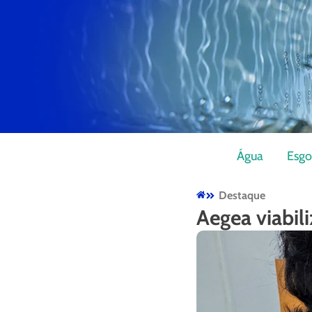
Água
Esgo
Destaque
Aegea viabil