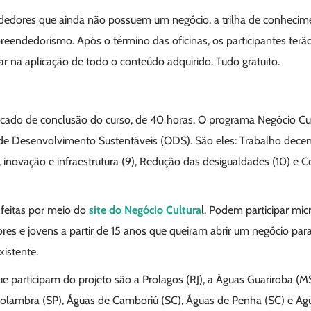
edores que ainda não possuem um negócio, a trilha de conhecime
reendedorismo. Após o término das oficinas, os participantes t
ar na aplicação de todo o conteúdo adquirido. Tudo gratuito.
ado de conclusão do curso, de 40 horas. O programa Negócio Cultu
 de Desenvolvimento Sustentáveis (ODS). São eles: Trabalho dece
, inovação e infraestrutura (9), Redução das desigualdades (10) 
 feitas por meio do
site do Negócio Cultura
l. Podem participar m
res e jovens a partir de 15 anos que queiram abrir um negócio par
xistente.
 participam do projeto são a Prolagos (RJ), a Águas Guariroba (M
Holambra (SP), Águas de Camboriú (SC), Águas de Penha (SC) e Ag