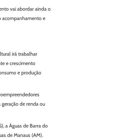
nto vai abordar ainda o
erão acompanhamento e
ral irá trabalhar
nte e crescimento
e Consumo e produção
icroempreendedores
a geração de renda ou
S), a Águas de Barra do
uas de Manaus (AM).