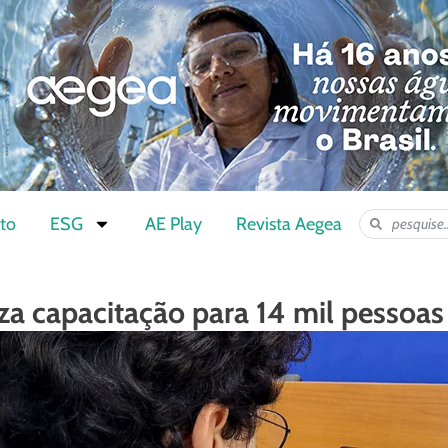
to
ESG
AE Play
Revista Aegea
iza capacitação para 14 mil pessoas