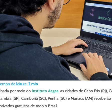
tempo de leitura:
2
min
cinada por meio do
Instituto Aegea
, as cidades de Cabo Frio (RJ),
lambra (SP), Camboriú (SC), Penha (SC) e Manaus (AM) receberão 
ivados gratuitos de todo o Brasil.