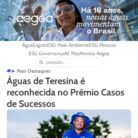
Água
Esgoto
ESG Meio Ambiente
ESG Pessoas
ESG Governança
AE Play
Revista Aegea
Mais Destaques
Águas de Teresina é
reconhecida no Prêmio Casos
de Sucessos