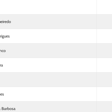
ueiredo
rigues
onco
ra
ues
a Barbosa