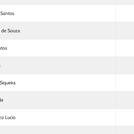
a Santos
o de Souza
ntos
s
Siqueira
de
zo Lucio