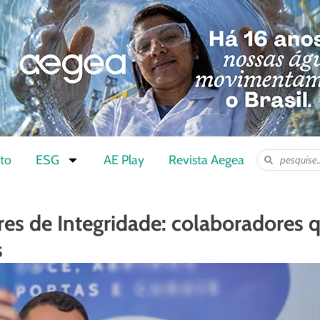
to
ESG
AE Play
Revista Aegea
res de Integridade: colaboradores 
s