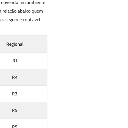
promovendo um ambiente
na relação abaixo quem
is seguro e confiável
Regional
R1
R4
R3
R5
R5