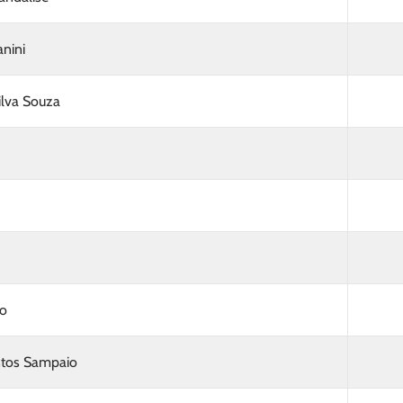
nini
ilva Souza
no
ntos Sampaio