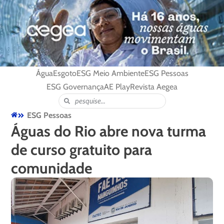
Água
Esgoto
ESG Meio Ambiente
ESG Pessoas
ESG Governança
AE Play
Revista Aegea
ESG Pessoas
Águas do Rio abre nova turma
de curso gratuito para
comunidade