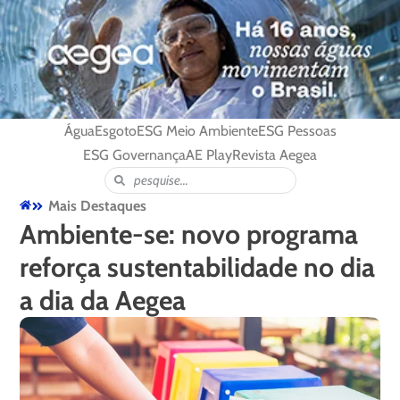
Água
Esgoto
ESG Meio Ambiente
ESG Pessoas
ESG Governança
AE Play
Revista Aegea
Mais Destaques
Ambiente-se: novo programa
reforça sustentabilidade no dia
a dia da Aegea