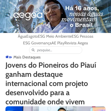
Água
Esgoto
ESG Meio Ambiente
ESG Pessoas
ESG Governança
AE Play
Revista Aegea
Mais Destaques
Jovens do Pioneiros do Piauí
ganham destaque
internacional com projeto
desenvolvido para a
comunidade onde vivem