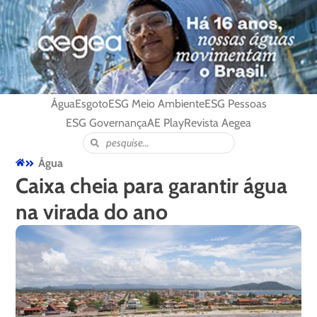
Água
Esgoto
ESG Meio Ambiente
ESG Pessoas
ESG Governança
AE Play
Revista Aegea
Água
Caixa cheia para garantir água
na virada do ano