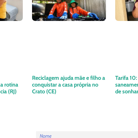
Reciclagem ajuda mãe e filho a
Tarifa 10
a rotina
conquistar a casa própria no
saneament
ia (RJ)
Crato (CE)
de sonha