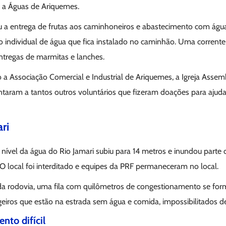
o a Águas de Ariquemes.
ou a entrega de frutas aos caminhoneiros e abastecimento com águ
io individual de água que fica instalado no caminhão. Uma corrent
tregas de marmitas e lanches.
o a Associação Comercial e Industrial de Ariquemes, a Igreja Assemb
untaram a tantos outros voluntários que fizeram doações para ajuda
ri
o nível da água do Rio Jamari subiu para 14 metros e inundou parte 
. O local foi interditado e equipes da PRF permaneceram no local.
 da rodovia, uma fila com quilômetros de congestionamento se fo
eiros que estão na estrada sem água e comida, impossibilitados de
to difícil