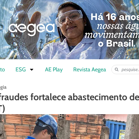
to
ESG
AE Play
Revista Aegea
ogia
raudes fortalece abastecimento d
T)