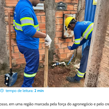
6
tempo de leitura:
2
min
osso, em uma região marcada pela força do agronegócio e pelo c