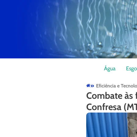
Água
Esgo
Eficiência e Tecnol
Combate às f
Confresa (M