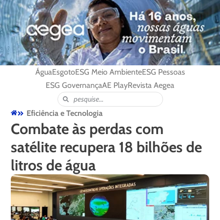
Água
Esgoto
ESG Meio Ambiente
ESG Pessoas
ESG Governança
AE Play
Revista Aegea
Eficiência e Tecnologia
Combate às perdas com
satélite recupera 18 bilhões de
litros de água