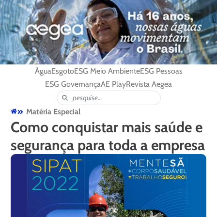
Água
Esgoto
ESG Meio Ambiente
ESG Pessoas
ESG Governança
AE Play
Revista Aegea
Matéria Especial
Como conquistar mais saúde e
segurança para toda a empresa