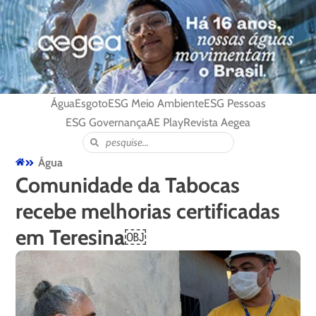
Água
Esgoto
ESG Meio Ambiente
ESG Pessoas
ESG Governança
AE Play
Revista Aegea
Água
Comunidade da Tabocas
recebe melhorias certificadas
em Teresina￼