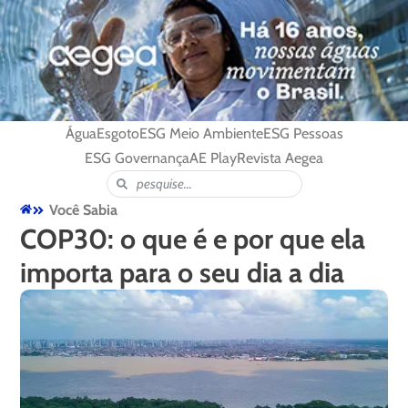
Água
Esgoto
ESG Meio Ambiente
ESG Pessoas
ESG Governança
AE Play
Revista Aegea
Você Sabia
COP30: o que é e por que ela
importa para o seu dia a dia