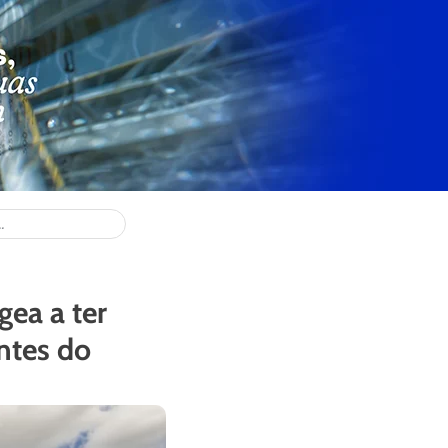
gea a ter
ntes do