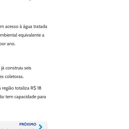
om acesso à água tratada
mbiental equivalente a
por ano.
á construiu seis
s coletoras.
região totaliza R$ 18
ão tem capacidade para
PRÓXIMO