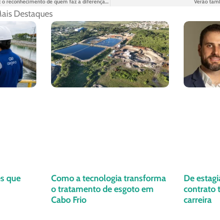
Premiações das unidades: o reconhecimento de quem faz a diferença com o seu trabalho
Verão tam
ais Destaques
es que
Como a tecnologia transforma
De estagi
o tratamento de esgoto em
contrato
Cabo Frio
carreira