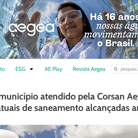
to
ESG
AE Play
Revista Aegea
º município atendido pela Corsan Ae
tuais de saneamento alcançadas a