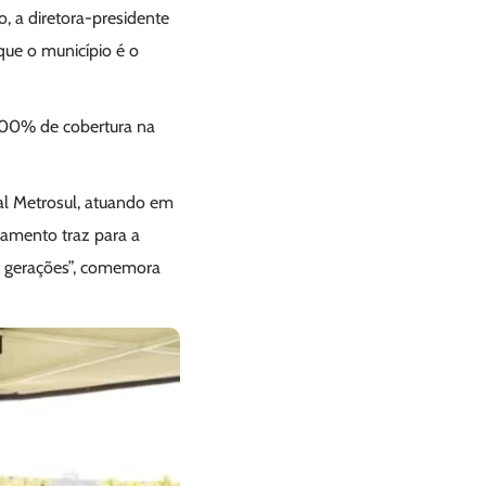
, a diretora-presidente
ue o município é o
100% de cobertura na
tal Metrosul, atuando em
eamento traz para a
s gerações”, comemora