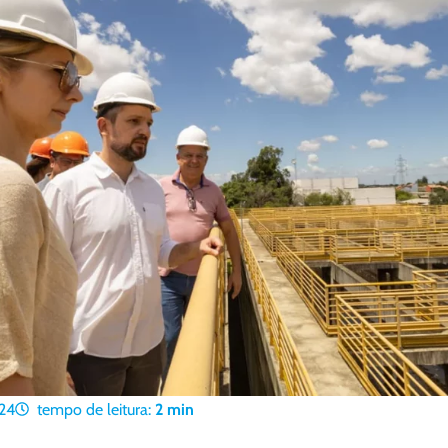
24
tempo de leitura:
2
min