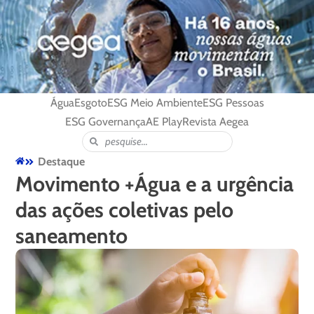
Água
Esgoto
ESG Meio Ambiente
ESG Pessoas
ESG Governança
AE Play
Revista Aegea
Destaque
Movimento +Água e a urgência
das ações coletivas pelo
saneamento