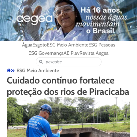
Água
Esgoto
ESG Meio Ambiente
ESG Pessoas
ESG Governança
AE Play
Revista Aegea
ESG Meio Ambiente
Cuidado contínuo fortalece
proteção dos rios de Piracicaba