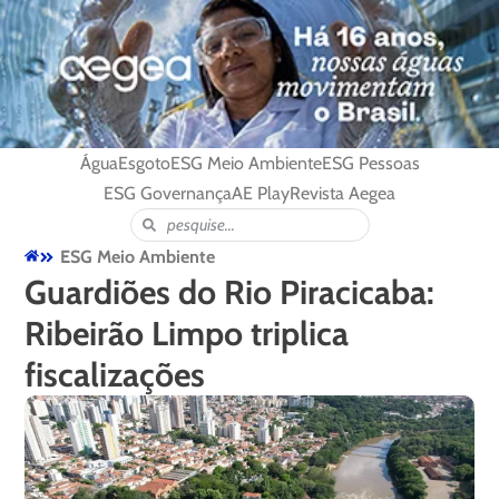
Água
Esgoto
ESG Meio Ambiente
ESG Pessoas
ESG Governança
AE Play
Revista Aegea
ESG Meio Ambiente
Guardiões do Rio Piracicaba:
Ribeirão Limpo triplica
fiscalizações