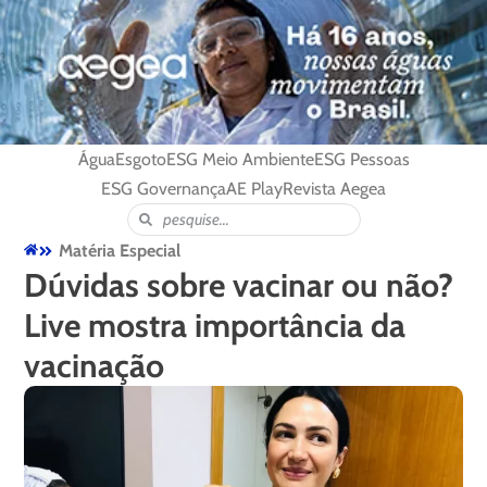
Água
Esgoto
ESG Meio Ambiente
ESG Pessoas
ESG Governança
AE Play
Revista Aegea
Matéria Especial
Dúvidas sobre vacinar ou não?
Live mostra importância da
vacinação