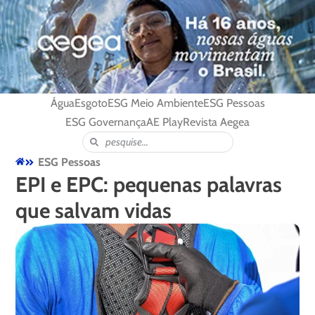
Água
Esgoto
ESG Meio Ambiente
ESG Pessoas
ESG Governança
AE Play
Revista Aegea
ESG Pessoas
EPI e EPC: pequenas palavras
que salvam vidas