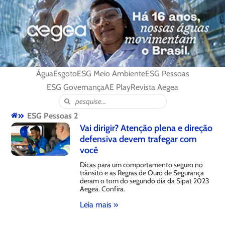
Água
Esgoto
ESG Meio Ambiente
ESG Pessoas
ESG Governança
AE Play
Revista Aegea
ESG Pessoas 2
Vai dirigir? Atenção plena e direção
defensiva devem trafegar com
você
Dicas para um comportamento seguro no
trânsito e as Regras de Ouro de Segurança
deram o tom do segundo dia da Sipat 2023
Aegea. Confira.
Leia mais »