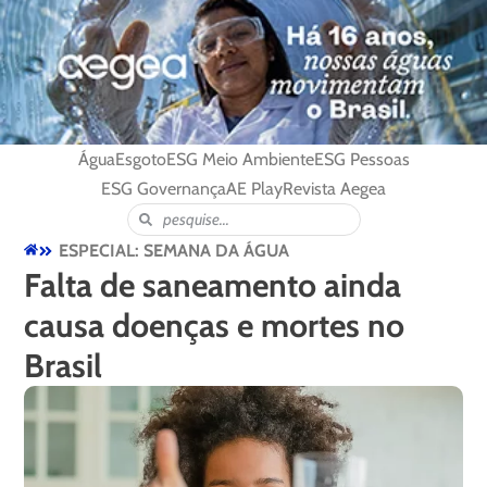
Água
Esgoto
ESG Meio Ambiente
ESG Pessoas
ESG Governança
AE Play
Revista Aegea
ESPECIAL: SEMANA DA ÁGUA
Falta de saneamento ainda
causa doenças e mortes no
Brasil