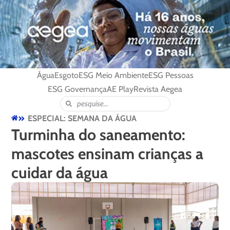
Água
Esgoto
ESG Meio Ambiente
ESG Pessoas
ESG Governança
AE Play
Revista Aegea
ESPECIAL: SEMANA DA ÁGUA
Turminha do saneamento:
mascotes ensinam crianças a
cuidar da água