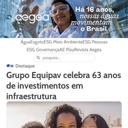
Água
Esgoto
ESG Meio Ambiente
ESG Pessoas
ESG Governança
AE Play
Revista Aegea
Destaque
Grupo Equipav celebra 63 anos
de investimentos em
infraestrutura