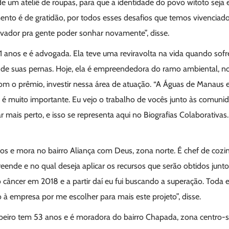
e um ateliê de roupas, para que a identidade do povo witoto seja
nto é de gratidão, por todos esses desafios que temos vivenciado. 
vador pra gente poder sonhar novamente”, disse.
1 anos e é advogada. Ela teve uma reviravolta na vida quando sof
de suas pernas. Hoje, ela é empreendedora do ramo ambiental, n
com o prêmio, investir nessa área de atuação. “A Águas de Manaus 
so é muito importante. Eu vejo o trabalho de vocês junto às comuni
r mais perto, e isso se representa aqui no Biografias Colaborativas.
os e mora no bairro Aliança com Deus, zona norte. É chef de cozin
eende e no qual deseja aplicar os recursos que serão obtidos junto 
câncer em 2018 e a partir daí eu fui buscando a superação. Toda 
o à empresa por me escolher para mais este projeto”, disse.
beiro tem 53 anos e é moradora do bairro Chapada, zona centro-sul