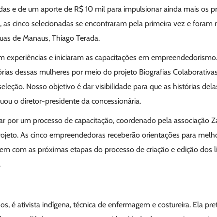
das e de um aporte de R$ 10 mil para impulsionar ainda mais os p
, as cinco selecionadas se encontraram pela primeira vez e foram
guas de Manaus, Thiago Terada.
am experiências e iniciaram as capacitações em empreendedorismo. 
órias dessas mulheres por meio do projeto Biografias Colaborativa
seleção. Nosso objetivo é dar visibilidade para que as histórias del
uou o diretor-presidente da concessionária.
ar por um processo de capacitação, coordenado pela associação 
ojeto. As cinco empreendedoras receberão orientações para melho
rem com as próximas etapas do processo de criação e edição dos li
.
, é ativista indígena, técnica de enfermagem e costureira. Ela pret