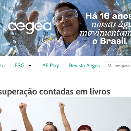
to
ESG
AE Play
Revista Aegea
 superação contadas em livros