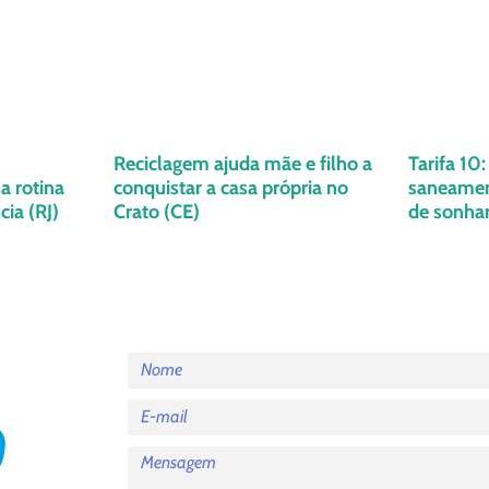
Reciclagem ajuda mãe e filho a
Tarifa 10
a rotina
conquistar a casa própria no
saneament
ia (RJ)
Crato (CE)
de sonha