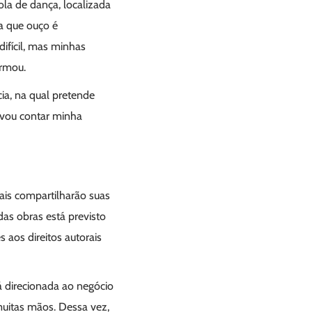
ola de dança, localizada
a que ouço é
ifícil, mas minhas
irmou.
ia, na qual pretende
, vou contar minha
ais compartilharão suas
das obras está previsto
s aos direitos autorais
á direcionada ao negócio
muitas mãos. Dessa vez,