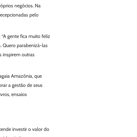
róprios negócios. Na
 recepcionadas pelo
“A gente fica muito feliz
s. Quero parabenizá-las
as inspirem outras
Zagaia Amazônia, que
rar a gestão de seus
vros, ensaios
ende investir o valor do