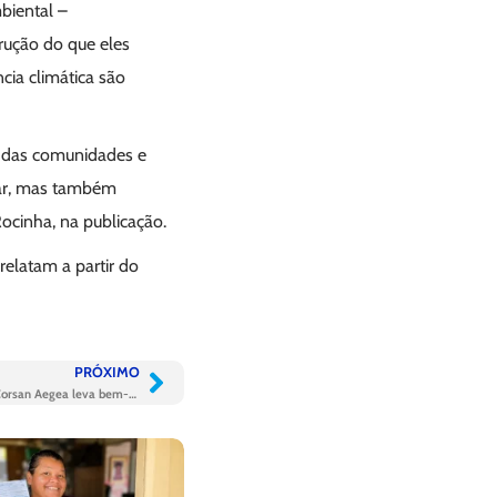
biental –
rução do que eles
cia climática são
o das comunidades e
lar, mas também
ocinha, na publicação.
relatam a partir do
PRÓXIMO
Vida em movimento: Caravana de Verão da Corsan Aegea leva bem-estar para toda a família