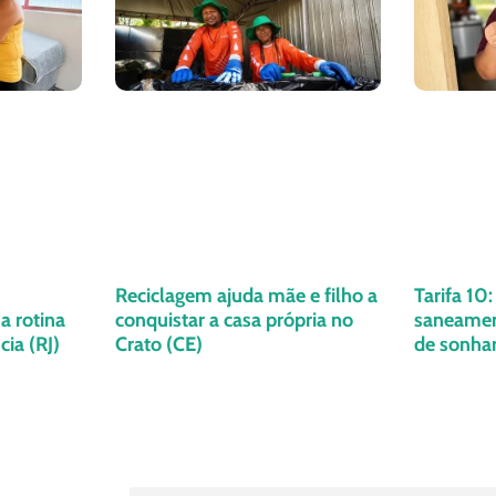
Reciclagem ajuda mãe e filho a
Tarifa 10
a rotina
conquistar a casa própria no
saneament
ia (RJ)
Crato (CE)
de sonha