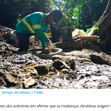
tempo de leitura:
< 1
min
ores são unânimes em afirmar que as mudanças climáticas exige