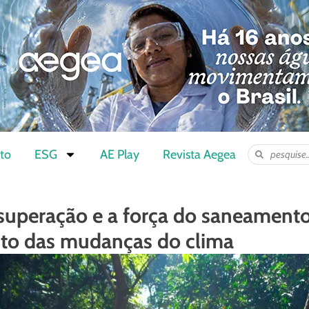
to
ESG
AE Play
Revista Aegea
 superação e a força do saneament
to das mudanças do clima