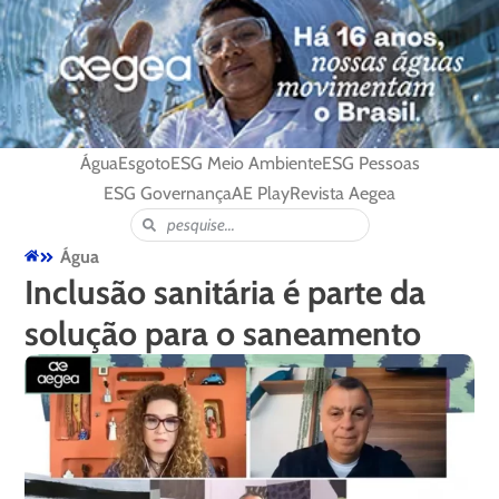
Água
Esgoto
ESG Meio Ambiente
ESG Pessoas
ESG Governança
AE Play
Revista Aegea
Água
Inclusão sanitária é parte da
solução para o saneamento