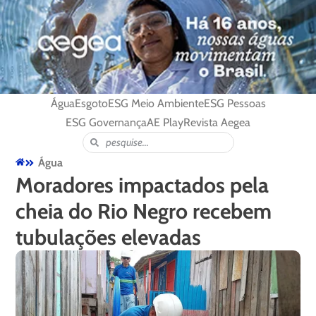
Água
Esgoto
ESG Meio Ambiente
ESG Pessoas
ESG Governança
AE Play
Revista Aegea
Água
Moradores impactados pela
cheia do Rio Negro recebem
tubulações elevadas