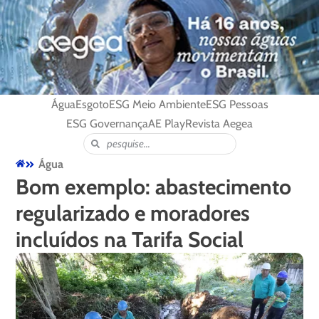
Água
Esgoto
ESG Meio Ambiente
ESG Pessoas
ESG Governança
AE Play
Revista Aegea
Água
Bom exemplo: abastecimento
regularizado e moradores
incluídos na Tarifa Social