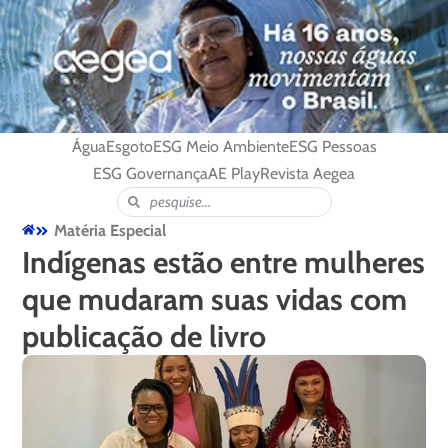
Água
Esgoto
ESG Meio Ambiente
ESG Pessoas
ESG Governança
AE Play
Revista Aegea
Matéria Especial
Indígenas estão entre mulheres
que mudaram suas vidas com
publicação de livro