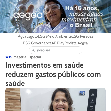
Água
Esgoto
ESG Meio Ambiente
ESG Pessoas
ESG Governança
AE Play
Revista Aegea
Matéria Especial
Investimentos em saúde
reduzem gastos públicos com
saúde