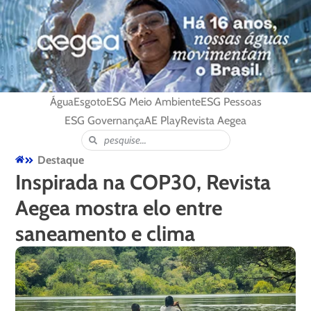
Água
Esgoto
ESG Meio Ambiente
ESG Pessoas
ESG Governança
AE Play
Revista Aegea
Destaque
Inspirada na COP30, Revista
Aegea mostra elo entre
saneamento e clima