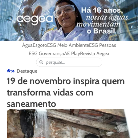
Água
Esgoto
ESG Meio Ambiente
ESG Pessoas
ESG Governança
AE Play
Revista Aegea
Destaque
19 de novembro inspira quem
transforma vidas com
saneamento