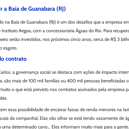
ir a Baía de Guanabara (RJ)
do na Baía de Guanabara (RJ) é um dos desafios que a empresa e
 Instituto Aegea, com a concessionária Águas do Rio. Para recuper
eiro serão investidos, nos próximos cinco anos, cerca de R$ 3 bil
o esgoto.
do contrato
rlos, a governança social se destaca com ações de impacto inter
, são mais de 100 mil famílias ou 400 mil pessoas beneficiadas co
ito o que está previsto nos contratos assinados pela empresa par
des.
e tem essa possibilidade de encaixar faixas de renda menores na tari
iscais da companhia’. Elas vão olhar se está tendo vazamento de 
u uma determinado cano… Eles informam muito mais para a gente