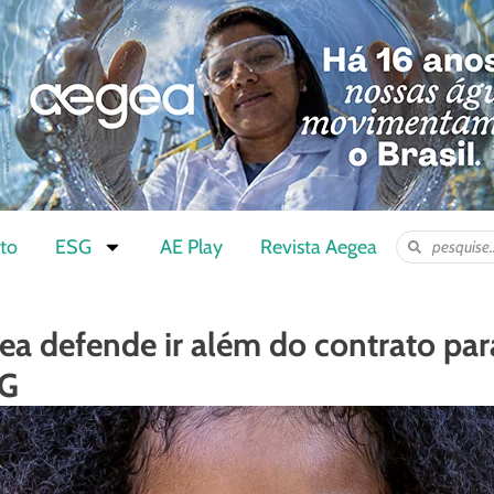
to
ESG
AE Play
Revista Aegea
gea defende ir além do contrato par
SG