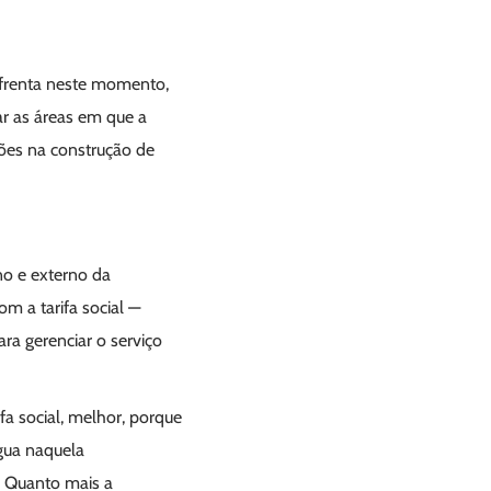
nfrenta neste momento,
ar as áreas em que a
hões na construção de
no e externo da
m a tarifa social —
a gerenciar o serviço
fa social, melhor, porque
água naquela
. Quanto mais a