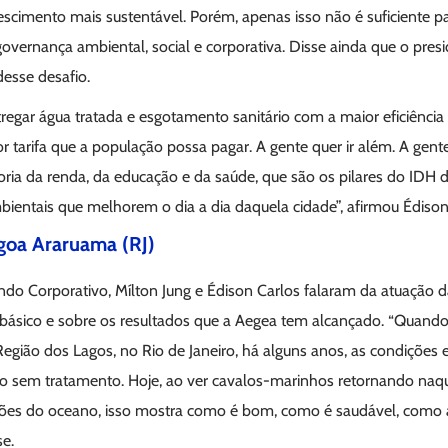
scimento mais sustentável. Porém, apenas isso não é suficiente 
vernança ambiental, social e corporativa. Disse ainda que o presi
desse desafio.
tregar água tratada e esgotamento sanitário com a maior eficiênci
r tarifa que a população possa pagar. A gente quer ir além. A gen
oria da renda, da educação e da saúde, que são os pilares do IDH d
bientais que melhorem o dia a dia daquela cidade”, afirmou Édison
goa Araruama (RJ)
o Corporativo, Mílton Jung e Édison Carlos falaram da atuação d
ásico e sobre os resultados que a Aegea tem alcançado. “Quando
egião dos Lagos, no Rio de Janeiro, há alguns anos, as condições
 sem tratamento. Hoje, ao ver cavalos-marinhos retornando naqu
ções do oceano, isso mostra como é bom, como é saudável, como a g
se.