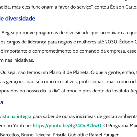
ida, mas eles funcionam a favor do serviço”, contou Édison Carlo
e diversidade
to Aegea promove programas de diversidade que incentivam a equid
s cargos de liderança para negros e mulheres até 2030. Édison Ca
o, é importante o comprometimento do comando da empresa, essen
 nas iniciativas.
Ou seja, não temos um Plano B de Planeta. O que a gente, então, 
as gerações, não só como executivos, profissionais, mas como ci
orporados no nosso dia a dia”, afirmou o presidente do Instituto Ae
ra
vista na íntegra
para saber de outras iniciativas de gestão ambiental
bém no YouTube:
https://youtu.be/4g74Oq92kw0
. O Programa Mu
arcellos, Bruno Teixeira, Priscila Gubiotti e Rafael Furugen.