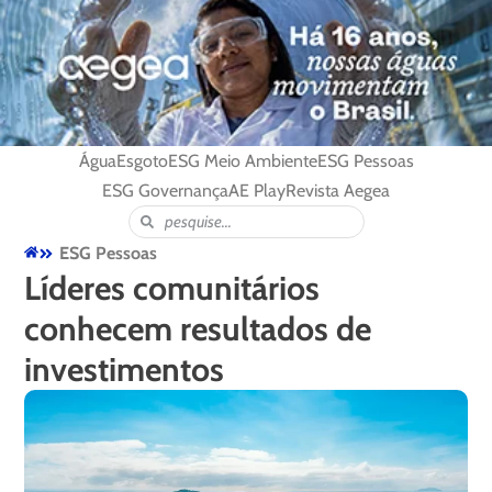
Água
Esgoto
ESG Meio Ambiente
ESG Pessoas
ESG Governança
AE Play
Revista Aegea
ESG Pessoas
Líderes comunitários
conhecem resultados de
investimentos