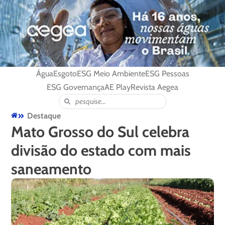
Água
Esgoto
ESG Meio Ambiente
ESG Pessoas
ESG Governança
AE Play
Revista Aegea
Destaque
Mato Grosso do Sul celebra
divisão do estado com mais
saneamento