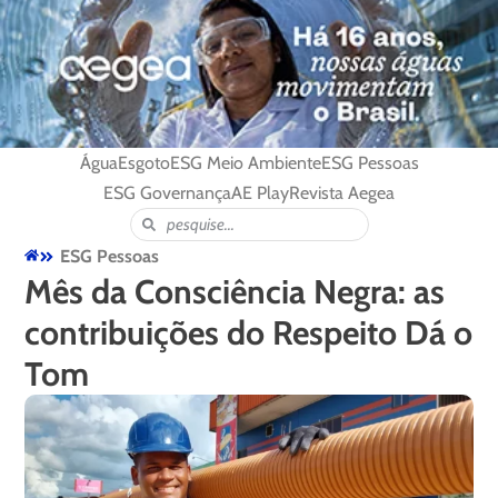
Água
Esgoto
ESG Meio Ambiente
ESG Pessoas
ESG Governança
AE Play
Revista Aegea
ESG Pessoas
Mês da Consciência Negra: as
contribuições do Respeito Dá o
Tom