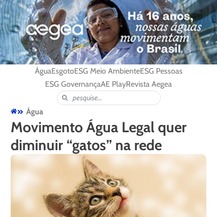
Água
Esgoto
ESG Meio Ambiente
ESG Pessoas
ESG Governança
AE Play
Revista Aegea
Água
Movimento Água Legal quer
diminuir “gatos” na rede