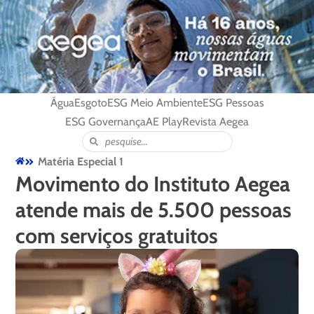
Água
Esgoto
ESG Meio Ambiente
ESG Pessoas
ESG Governança
AE Play
Revista Aegea
Matéria Especial 1
Movimento do Instituto Aegea
atende mais de 5.500 pessoas
com serviços gratuitos