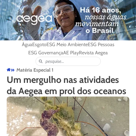
Água
Esgoto
ESG Meio Ambiente
ESG Pessoas
ESG Governança
AE Play
Revista Aegea
Matéria Especial 1
Um mergulho nas atividades
da Aegea em prol dos oceanos