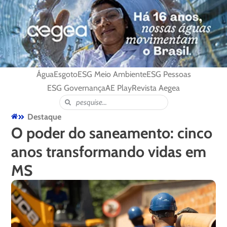
Água
Esgoto
ESG Meio Ambiente
ESG Pessoas
ESG Governança
AE Play
Revista Aegea
Destaque
O poder do saneamento: cinco
anos transformando vidas em
MS