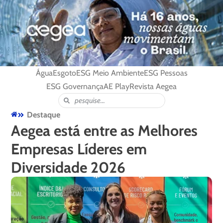
Água
Esgoto
ESG Meio Ambiente
ESG Pessoas
ESG Governança
AE Play
Revista Aegea
Destaque
Aegea está entre as Melhores
Empresas Líderes em
Diversidade 2026