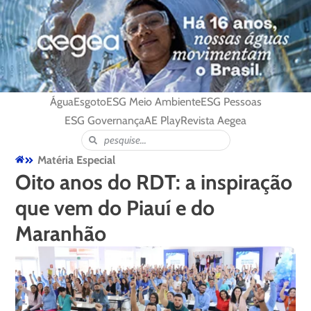
Água
Esgoto
ESG Meio Ambiente
ESG Pessoas
ESG Governança
AE Play
Revista Aegea
Matéria Especial
Oito anos do RDT: a inspiração
que vem do Piauí e do
Maranhão