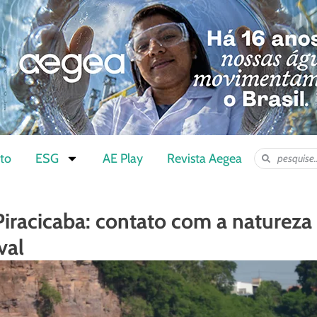
to
ESG
AE Play
Revista Aegea
Piracicaba: contato com a natureza
val