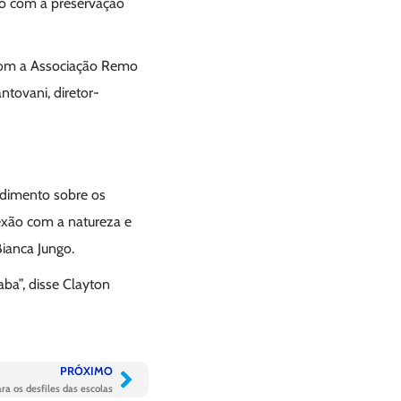
so com a preservação
a com a Associação Remo
tovani, diretor-
ndimento sobre os
nexão com a natureza e
ianca Jungo.
aba”, disse Clayton
PRÓXIMO
a os desfiles das escolas