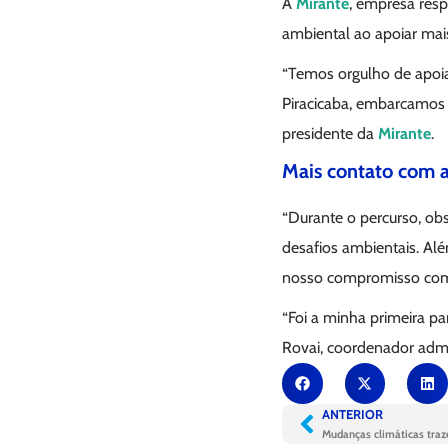
A
Mirante
, empresa res
ambiental ao apoiar mai
“Temos orgulho de apoia
Piracicaba, embarcamos 
presidente da
Mirante
.
Mais contato com a 
“Durante o percurso, ob
desafios ambientais. Alé
nosso compromisso com a
“Foi a minha primeira par
Rovai, coordenador admin
ANTERIOR
Mudanças climáticas tra