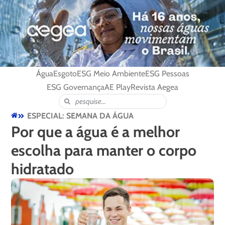
Água
Esgoto
ESG Meio Ambiente
ESG Pessoas
ESG Governança
AE Play
Revista Aegea
ESPECIAL: SEMANA DA ÁGUA
Por que a água é a melhor
escolha para manter o corpo
hidratado