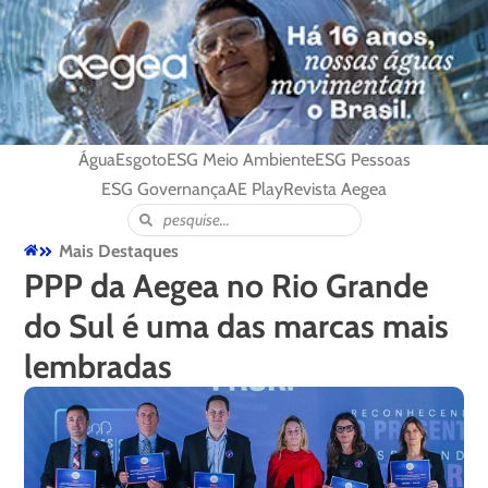
Água
Esgoto
ESG Meio Ambiente
ESG Pessoas
ESG Governança
AE Play
Revista Aegea
Mais Destaques
PPP da Aegea no Rio Grande
do Sul é uma das marcas mais
lembradas