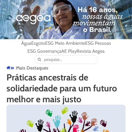
Água
Esgoto
ESG Meio Ambiente
ESG Pessoas
ESG Governança
AE Play
Revista Aegea
Mais Destaques
Práticas ancestrais de
solidariedade para um futuro
melhor e mais justo