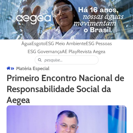
Água
Esgoto
ESG Meio Ambiente
ESG Pessoas
ESG Governança
AE Play
Revista Aegea
Matéria Especial
Primeiro Encontro Nacional de
Responsabilidade Social da
Aegea