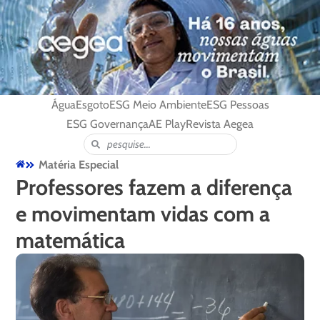
Água
Esgoto
ESG Meio Ambiente
ESG Pessoas
ESG Governança
AE Play
Revista Aegea
Matéria Especial
Professores fazem a diferença
e movimentam vidas com a
matemática