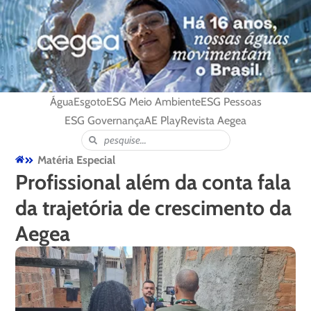
Água
Esgoto
ESG Meio Ambiente
ESG Pessoas
ESG Governança
AE Play
Revista Aegea
Matéria Especial
Profissional além da conta fala
da trajetória de crescimento da
Aegea