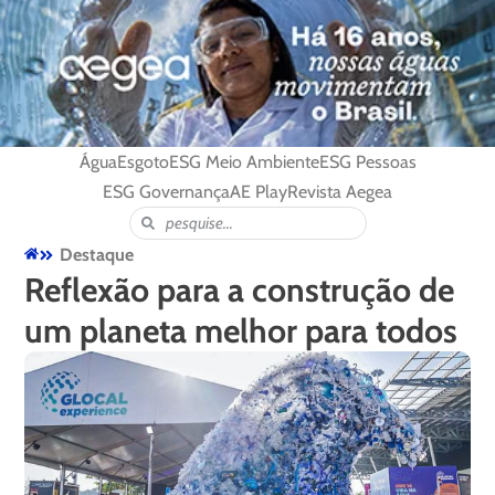
Água
Esgoto
ESG Meio Ambiente
ESG Pessoas
ESG Governança
AE Play
Revista Aegea
Destaque
Reflexão para a construção de
um planeta melhor para todos